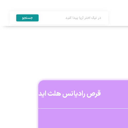
جستجو
قرص رادیانس هلث اید