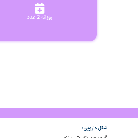
روزانه 2 عدد
شکل دارویی:
قرص – بسته ۳۰ عددی