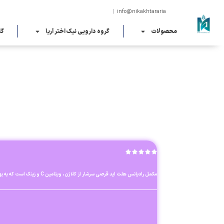
|
info@nikakh
محصولات
گروه دارویی نیک اختر آریا
گا
مکمل رادیانس هلث اید قرصی سرشار از کلاژن، ویتامین C و زینک است که به بهبود سلامت پوست، مو و ناخن و کاهش ریزش مو کمک می‌کند.