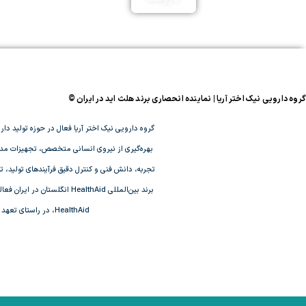
گروه دارویی نیک اختر آریا | نماینده انحصاری برند هلث اید در ایران ©
بهره‌گیری از نیروی انسانی متخصص، تجهیزات مدرن و
تجربه، دانش فنی و کنترل دقیق فرآیندهای تولید، ت
برند بین‌المللی HealthAid
HealthAid، در راستای تعهد این مجموعه به ارائه محصولات با کیفیت، اصالت تضمین‌شده و پاسخ‌گویی به نیازهای سلامت‌محور بازار ایران صورت گرفته است.