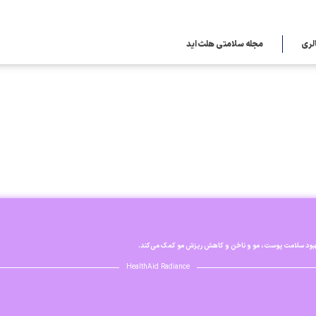
لری
مجله سلامتی هلث اید
HealthAid Radiance