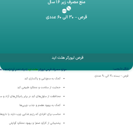
منع مصرف زیر ۱۶ سال
قرص – ۳۰ الی ۶۰ عددی
قرص لیورکر هلث اید
|
شکل دارویی:
موارد مصرف قرص لیورکر
هلث اید
|
نیک اختر آریا
(HealthAid Livercare)
قرص – بسته ۳۰ الی ۶۰ عددی
کمک به سم‌زدایی و پاکسازی کبد
حمایت از سلامت و عملکرد طبیعی کبد
محافظت از سلول‌های کبد در برابر رادیکال‌های آزاد و س
کمک به بهبود هضم و جذب چربی‌ها
مناسب برای افرادی که رژیم غذایی چرب دارند یا داروه
پشتیبانی از کارکرد صفرا و بهبود عملکرد گوارش