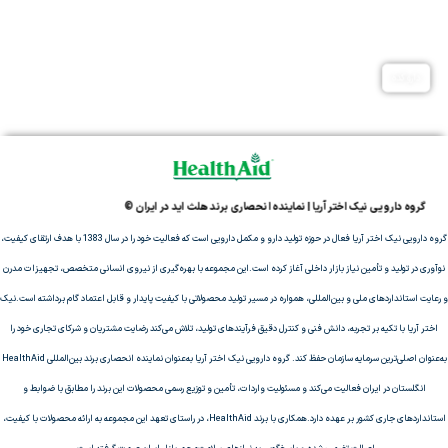
مثبت
دیجی
خانومی
داروکده
سبز
کالا
گروه دارویی نیک اختر آریا | نماینده انحصاری برند هلث اید در ایران ©
گروه دارویی نیک اختر آریا فعال در حوزه تولید دارو و مکمل دارویی است که فعالیت خود را در سال 1383 با هدف ارتقای کیفیت،
نوآوری در تولید و تأمین نیاز بازار داخلی آغاز کرده است.این مجموعه با بهره‌گیری از نیروی انسانی متخصص، تجهیزات مدرن
و رعایت استانداردهای ملی و بین‌المللی، همواره در مسیر تولید محصولاتی با کیفیت پایدار و قابل اعتماد گام برداشته است.نیک
اختر آریا با تکیه بر تجربه، دانش فنی و کنترل دقیق فرآیندهای تولید، تلاش می‌کند رضایت مشتریان و شرکای تجاری خود را
به‌عنوان اصلی‌ترین سرمایه سازمان حفظ کند. گروه دارویی نیک اختر آریا به‌عنوان نماینده انحصاری برند بین‌المللی HealthAid
انگلستان در ایران فعالیت می‌کند و مسئولیت واردات، تأمین و توزیع رسمی محصولات این برند را مطابق با ضوابط و
استانداردهای جاری کشور بر عهده دارد.همکاری با برند HealthAid، در راستای تعهد این مجموعه به ارائه محصولات با کیفیت،