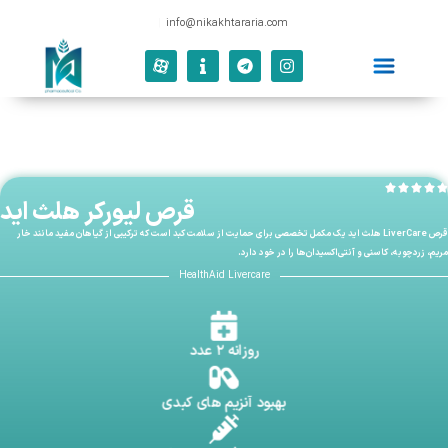
|
info@nikakhtararia.com
قرص لیورکر هلث اید
قرص LiverCare هلث اید یک مکمل تخصصی برای حمایت از سلامت کبد است که ترکیبی از گیاهان مفید مانند خار
مریم، زردچوبه، کاسنی و آنتی‌اکسیدان‌ها را در خود دارد.
HealthAid Livercare
روزانه ۲ عدد
بهبود آنزیم های کبدی