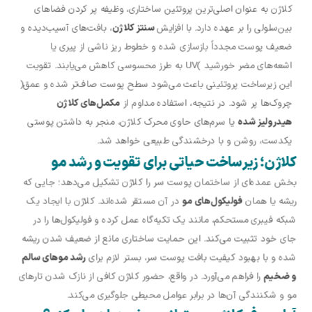
کلاژن به عنوان اصلی‌ترین پروتئین ساختاری، وظیفه پر کردن فضاهای
بین‌سلولی را بر عهده دارد. با افزایش
سنتز کلاژن
، بافت‌های آسیب‌دیده و
ضعیف پوست مجدداً بازسازی شده و خطوط ریز ناشی از پیری یا
اشعه‌های مضر خورشید )UV به طرز محسوسی کاهش می‌یابند. تقویت
این زیرساخت پروتئینی باعث می‌شود سطح پوست صاف‌تر شده و عمق(
چروک‌ها پر شود. در نتیجه، استفاده مداوم از
مکمل‌های کلاژن
هیدرولیز شده
یا سرم‌های حاوی محرک کلاژن، منجر به داشتن پوستی
یکدست، روشن و با درخشندگی طبیعی خواهد شد.
کلاژن؛ زیرساخت حیاتی برای تقویت و رشد مو
بخش عمده‌ای از ساختمان پوست سر را کلاژن تشکیل می‌دهد؛ جایی که
ریشه یا همان
فولیکول‌های مو
در آن مستقر شده‌اند. کلاژن با ایجاد یک
شبکه فیبری مستحکم، مانند یک تکیه‌گاه عمل کرده و فولیکول‌ها را در
جای خود تثبیت می‌کند. این حمایت ساختاری مانع از ضعیف شدن ریشه
شده و با بهبود کیفیت بافت پوست سر، بستر لازم برای
رشد موهای سالم
و ضخیم
را فراهم می‌آورد. در واقع، حضور کلاژن کافی از نازک شدن تارهای
مو و شکنندگی آن‌ها در برابر عوامل محیطی جلوگیری می‌کند.