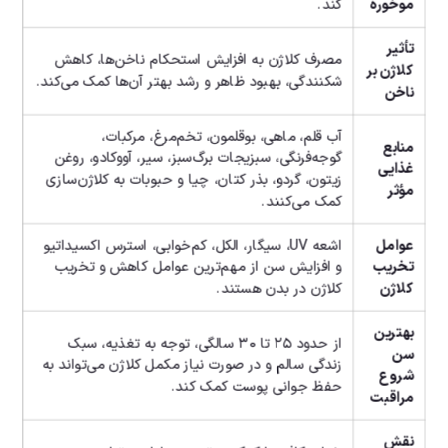
موخوره
کند.
تأثیر
مصرف کلاژن به افزایش استحکام ناخن‌ها، کاهش
کلاژن بر
شکنندگی، بهبود ظاهر و رشد بهتر آن‌ها کمک می‌کند.
ناخن
آب قلم، ماهی، بوقلمون، تخم‌مرغ، مرکبات،
منابع
گوجه‌فرنگی، سبزیجات برگ‌سبز، سیر، آووکادو، روغن
غذایی
زیتون، گردو، بذر کتان، چیا و حبوبات به کلاژن‌سازی
مؤثر
کمک می‌کنند.
عوامل
اشعه UV، سیگار، الکل، کم‌خوابی، استرس اکسیداتیو
تخریب
و افزایش سن از مهم‌ترین عوامل کاهش و تخریب
کلاژن
کلاژن در بدن هستند.
بهترین
از حدود ۲۵ تا ۳۰ سالگی، توجه به تغذیه، سبک
سن
زندگی سالم و در صورت نیاز مکمل کلاژن می‌تواند به
شروع
حفظ جوانی پوست کمک کند.
مراقبت
نقش