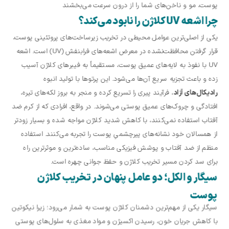
پوست، مو و ناخن‌های شما را از درون سرعت می‌بخشند
چرا اشعه UV کلاژن را نابود می‌کند؟
یکی از اصلی‌ترین عوامل محیطی در تخریب زیرساخت‌های پروتئینی پوست،
قرار گرفتن محافظت‌نشده در معرض اشعه‌های فرابنفش (UV) است. اشعه
UV با نفوذ به لایه‌های عمیق پوست، مستقیماً به فیبرهای کلاژن آسیب
زده و باعث تجزیه سریع آن‌ها می‌شود. این پرتوها با تولید انبوه
رادیکال‌های آزاد
، فرآیند پیری را تسریع کرده و منجر به بروز لکه‌های تیره،
افتادگی و چروک‌های عمیق پوستی می‌شوند. در واقع، افرادی که از کرم ضد
آفتاب استفاده نمی‌کنند، با کاهش شدید کلاژن مواجه شده و بسیار زودتر
از همسالان خود نشانه‌های پیرچشمیِ پوست را تجربه می‌کنند. استفاده
منظم از ضد آفتاب و پوشش فیزیکی مناسب، ساده‌ترین و موثرترین راه
برای سد کردن مسیر تخریب کلاژن و حفظ جوانی چهره است.
سیگار و الکل؛ دو عامل پنهان در تخریب کلاژن
پوست
سیگار یکی از مهم‌ترین دشمنان کلاژن پوست به شمار می‌رود؛ زیرا نیکوتین
با کاهش جریان خون، رسیدن اکسیژن و مواد مغذی به سلول‌های پوستی