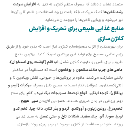
متعدد نشان داده‌اند که مصرف منظم کلاژن، نه تنها به
افزایش سرعت
رشد ناخن‌ها
کمک می‌کند، بلکه باعث بهبود استقامت و ظاهر کلی آن‌ها
نیز می‌شود و زیبایی ناخن‌ها را دوچندان می‌نماید.
منابع غذایی طبیعی برای تحریک و افزایش
کلاژن‌سازی
برای بهره‌مندی از اثرات معجزه‌آسای کلاژن، نیاز است که بدن خود را از طریق
رژیم غذایی صحیح برای تولید این پروتئین تحریک کنید. بهترین منابع
طبیعی برای تامین و تقویت کلاژن شامل
آب قلم (گوشت روی استخوان)
،
ماهی‌های چرب مانند سالمون
و
بوقلمون
است که مستقیماً در ساختار
بافتی مشارکت می‌کنند. علاوه بر پروتئین‌های حیوانی، نقش ویتامین C و
آنتی‌اکسیدان‌ها غیرقابل انکار است؛ به همین دلیل مصرف
مرکبات (لیمو و
پرتقال)
،
گوجه‌فرنگی
،
انواع توت‌ها
،
سبزیجات برگ‌تیره
و
کلم
برای سنتز
بهتر پروتئین در بدن ضروری هستند. همچنین افزودن
سیر
،
هویج
،
تخم‌مرغ
،
روغن زیتون و آووکادو
،
گردو و بذر کتان
،
دانه چیا
،
تخم کدو
،
لوبیا
،
سویا
،
آلو
،
چای سفید
،
شکلات تلخ
و حتی
عسل
به سبد غذایی
روزانه، علاوه بر محافظت از کلاژن موجود در برابر پیری، روند بازسازی