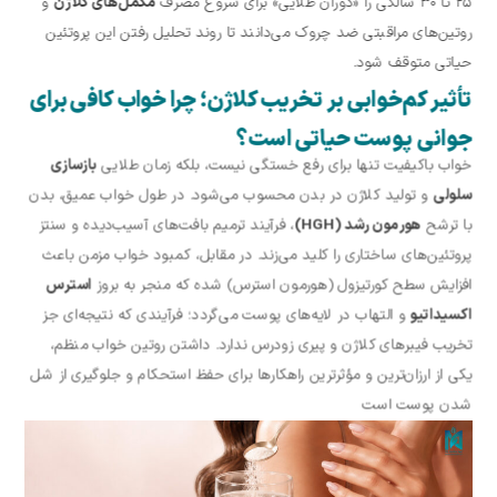
۲۵ تا ۳۰ سالگی را «دوران طلایی» برای شروع مصرف
مکمل‌های کلاژن
و
روتین‌های مراقبتی ضد چروک می‌دانند تا روند تحلیل رفتن این پروتئین
حیاتی متوقف شود.
تأثیر کم‌خوابی بر تخریب کلاژن؛ چرا خواب کافی برای
جوانی پوست حیاتی است؟
خواب باکیفیت تنها برای رفع خستگی نیست، بلکه زمان طلایی
بازسازی
سلولی
و تولید کلاژن در بدن محسوب می‌شود. در طول خواب عمیق، بدن
با ترشح
هورمون رشد (
HGH
)
، فرآیند ترمیم بافت‌های آسیب‌دیده و سنتز
پروتئین‌های ساختاری را کلید می‌زند. در مقابل، کمبود خواب مزمن باعث
افزایش سطح کورتیزول (هورمون استرس) شده که منجر به بروز
استرس
اکسیداتیو
و التهاب در لایه‌های پوست می‌گردد؛ فرآیندی که نتیجه‌ای جز
تخریب فیبرهای کلاژن و پیری زودرس ندارد. داشتن روتین خواب منظم،
یکی از ارزان‌ترین و مؤثرترین راهکارها برای حفظ استحکام و جلوگیری از شل
شدن پوست است