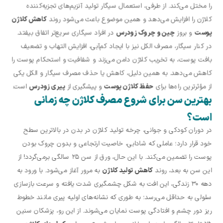
را مختل می‌کند. از طرفی، استعمال سیگار تولید آنزیم‌های تجزیه‌کننده
کلاژن را افزایش می‌دهد و همین موضوع باعث می‌شود روند
کاهش کلاژن
پوست
و بروز
چین‌ و چروک زودرس
در افراد سیگاری سریع‌تر اتفاق بیفتد.
در کنار سیگار، مصرف الکل نیز با ایجاد کم‌آبی، افزایش التهاب و تضعیف
بافت پوست، به تخریب کلاژن دامن می‌زند و شفافیت و استحکام پوست را
کاهش می‌دهد. به همین دلیل، کاهش یا حذف مصرف سیگار و الکل یکی
از مؤثرترین راه‌ها برای
حفظ کلاژن پوست
و پیشگیری از
پیری زودرس
است.
بهترین سن برای شروع مصرف کلاژن چه زمانی
است؟
در دوران کودکی و جوانی، چرخه تولید کلاژن در بدن در بالاترین سطح
خود قرار دارد؛ عاملی که شادابی، خاصیت ارتجاعی و بدون چروک بودن
پوست را تضمین می‌کند. با این حال، ورق از سن ۲۵ سالگی برمی‌گردد! از
این سن به بعد، روند
کاهش تولید کلاژن
به مرور آغاز می‌شود. با ورود به
دهه ۳۰ زندگی، این افت به شکل چشمگیری شدت یافته و سرعت بازسازی
سلولی به حداقل می‌رسد؛ به طوری که نشانه‌های اولیه پیری مانند خطوط
ریز دور چشم و افتادگی پوست نمایان می‌شوند. از این رو، پزشکان سنین