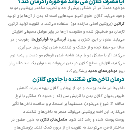
آیا مصرف کلاژن می‌تواند موخوره را درمان کند؟
موخوره عمدتاً در اثر خشکی بیش از حد و تخریب ساختار پروتئینی مو به
وجود می‌آید. کلاژن حاوی آمینواسیدهایی است که بدن از آن‌ها برای تولید
کراتین
(پروتئین اصلی سازنده مو) استفاده می‌کند. با تقویت تولید کراتین،
تارهای مو ضخیم‌تر شده و مقاومت آن‌ها در برابر عوامل محیطی افزایش
می‌یابد. علاوه بر این، کلاژن با بهبود
آبرسانی به فولیکول‌ها
، رطوبت را در
ساقه مو حفظ کرده و از خشک و شکننده شدن نوک موها جلوگیری
می‌کند. اگر با مشکل دو یا چند شاخه شدن تارهای مو دست و پنجه نرم
می‌کنید، افزایش سطح کلاژن در بدن می‌تواند به عنوان یک سد دفاعی از
بروز
موخوره‌های جدید
پیشگیری کند.
درمان ناخن‌های شکننده با جادوی کلاژن
ناخن‌ها نیز مانند پوست و مو، از پروتئین کلاژن بهره می‌برند. کاهش
طبیعی میزان کلاژن بدن با افزایش سن (که از حدود ۲۰ سالگی با نرخ
سالانه ۱٪ شروع می‌شود)، مستقیماً بر استحکام و سلامت ناخن‌ها تأثیر
می‌گذارد. این افت پروتئینی می‌تواند منجر به ناخن‌های شکننده،
پوسته‌پوسته شده و رشد کند شود.
مکمل‌های کلاژن
به دلیل حضور در
ساختار ناخن، می‌توانند به تقویت آن از درون کمک کنند. پژوهش‌های