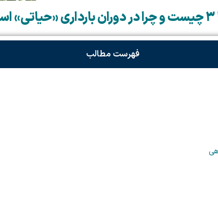
» است؟
فهرست مطالب
هی