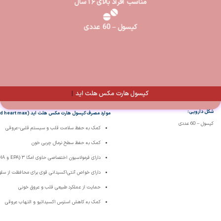
مناسب افراد بالای ۱۶ سال
کپسول – 60 عددی
کپسول هارت مکس هلث
|
شکل دارویی:
موارد مصرف کپسول هارت مکس هلث اید (healthaid heart max)
کپسول – 60 عددی
کمک به حفظ سلامت قلب و سیستم قلبی‌–‌عروقی
کمک به حفظ سطح نرمال چربی خون
دارای فرمولاسیون اختصاصی حاوی امگا ۳ (EPA و DHA)
دارای خواص آنتی‌اکسیدانی قوی برای محافظت از سلول
حمایت از عملکرد طبیعی قلب و عروق خونی
کمک به کاهش استرس اکسیداتیو و التهاب عروقی