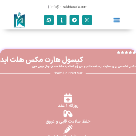
|
info@nikakhtararia.c
کپسول هارت مکس هلث اید
مکملی تخصصی برای حمایت از سلامت قلب و عروق و کمک به حفظ سطح نرمال چربی خون
HealthAid Heart Max
روزانه ۱ عدد
حفظ سلامت قلبی‌ و عروق